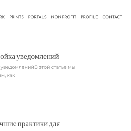
RK
PRINTS
PORTALS
NON PROFIT
PROFILE
CONTACT
тройка уведомлений
а уведомленийВ этой статье мы
м, как
учшие практики для