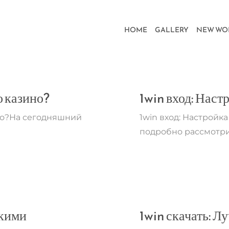
HOME
GALLERY
NEW WO
о казино?
1win вход: Нас
но?На сегодняшний
1win вход: Настройк
подробно рассмотри
скими
1win скачать: Л