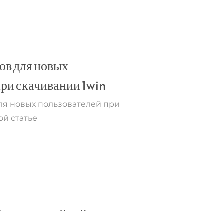
ов для новых
при скачивании 1win
ля новых пользователей при
ой статье
фициальный сайт: