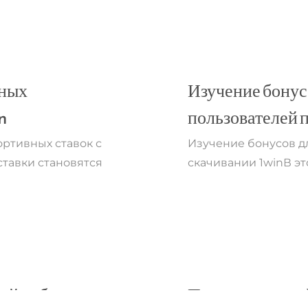
ьных
Изучение бонус
n
пользователей 
ртивных ставок с
Изучение бонусов д
тавки становятся
скачивании 1winВ эт
ой победы:
Пинко казино о