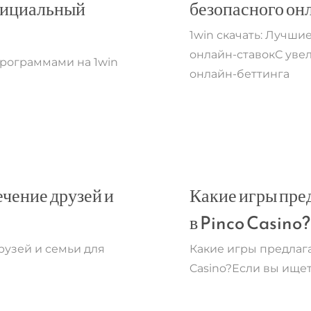
фициальный
безопасного он
1win скачать: Лучши
онлайн-ставокС уве
программами на 1win
онлайн-беттинга
ечение друзей и
Какие игры пр
в Pinco Casino?
друзей и семьи для
Какие игры предлаг
Casino?Если вы ище