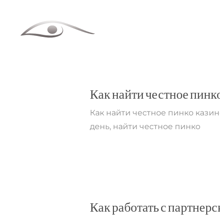
Skip
to
content
Как найти честное пинк
Как найти честное пинко кази
день, найти честное пинко
Как работать с партнер