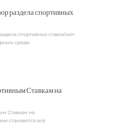
зор раздела спортивных
раздела спортивных ставок1win
ярным среди
ртивным Ставкам на
ым Ставкам на
вки становятся всё