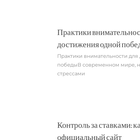
Практики внимательнос
достижения одной побе
Практики внимательности для
победыВ современном мире, 
стрессами
Контроль за ставками: ка
официальный сайт