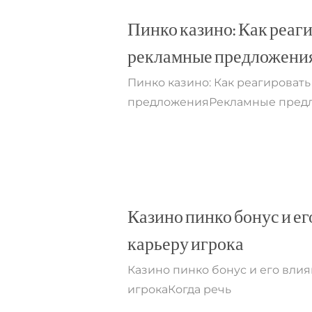
Пинко казино: Как реаги
рекламные предложени
Пинко казино: Как реагироват
предложенияРекламные предл
Казино пинко бонус и ег
карьеру игрока
Казино пинко бонус и его влия
игрокаКогда речь