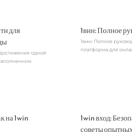
ти для
1вин: Полное ру
ды
1вин: Полное руково
платформа для онла
 достижения одной
наполненном
к на 1win
1win вход: Безо
советы опытных