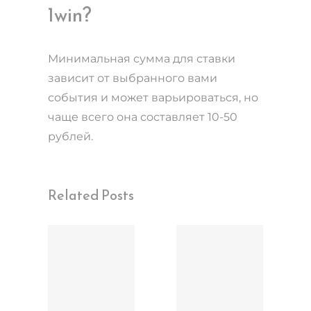
1win?
Минимальная сумма для ставки
зависит от выбранного вами
события и может варьироваться, но
чаще всего она составляет 10-50
рублей.
Related Posts