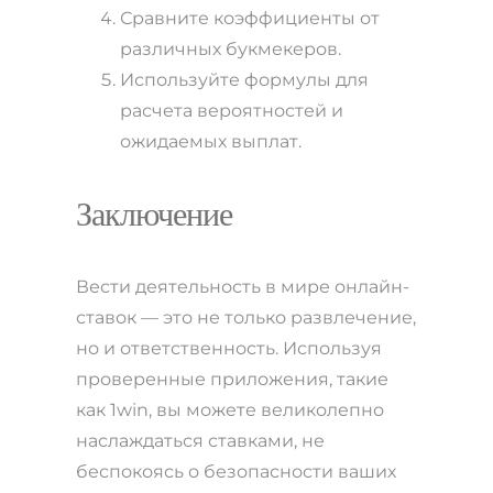
Сравните коэффициенты от
различных букмекеров.
Используйте формулы для
расчета вероятностей и
ожидаемых выплат.
Заключение
Вести деятельность в мире онлайн-
ставок — это не только развлечение,
но и ответственность. Используя
проверенные приложения, такие
как 1win, вы можете великолепно
наслаждаться ставками, не
беспокоясь о безопасности ваших