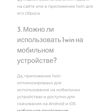
на сайте или в приложении 1win для
его сброса.
3. Можно ли
использовать 1win на
мобильном
устройстве?
Да, приложение 1win
оптимизировано для
использования на мобильных
устройствах и доступно для
скачивания на Android и iOS
мобильное приложение
.