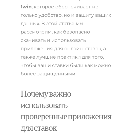
1win
, которое обеспечивает не
только удобство, но и защиту ваших
данных. В этой статье мы
рассмотрим, как безопасно
скачивать и использовать
приложения для онлайн-ставок, а
также лучшие практики для того,
чтобы ваши ставки были как можно
более защищенными.
Почему важно
использовать
проверенные приложения
для ставок