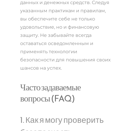
данных и денежных средств. Следуя
указанным практикам и правилам,
вы обеспечите себе не только
удовольствие, но и финансовую
защиту. Не забывайте всегда
оставаться осведомленным и
применять технологии
безопасности для повышения своих
шансов на успех.
Часто задаваемые
вопросы (FAQ)
1. Как я могу проверить