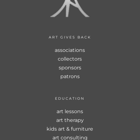
ART GIVES BACK
associations
collectors
sponsors
patrons
EDUCATION
art lessons
art therapy
kids art & furniture
art consulting