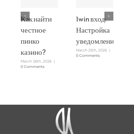
Как найти
1win вход:
честное
Настройка
пинко
уведомлений
казино?
March 25th, 2026
|
0 Comments
March 26th, 2026
|
0 Comments
M
0