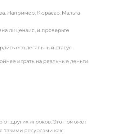
ра. Например, Кюрасао, Мальта
ана лицензия, и проверьте
дить его легальный статус.
ойнее играть на реальные деньги
о от других игроков. Это поможет
я такими ресурсами как: