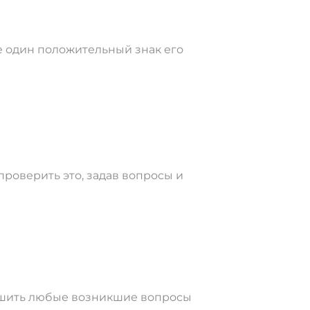
е один положительный знак его
роверить это, задав вопросы и
ешить любые возникшие вопросы