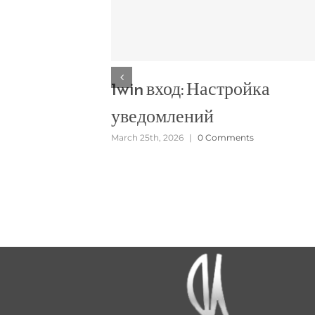
1win вход: Настройка
уведомлений
March 25th, 2026
|
0 Comments