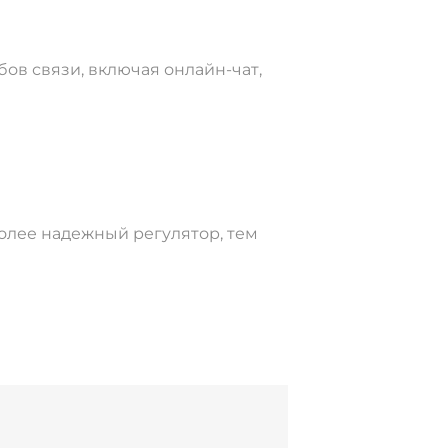
бов связи, включая онлайн-чат,
более надежный регулятор, тем