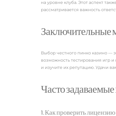
на уровне клуба. Этот аспект так
рассматривается важность ответс
Заключительные 
Выбор честного пинко казино — э
возможность тестирования игр и 
и изучите их репутацию. Удачи в
Часто задаваемые
1. Как проверить лицензию