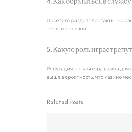
4. Как обратиться в служб
Посетите раздел “Контакты” на са
email и телефон.
5. Какую роль играет репу
Репутация регулятора важна для 
выше вероятность, что казино чес
Related Posts