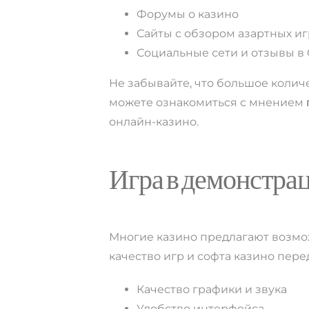
Форумы о казино
Сайты с обзором азартных и
Социальные сети и отзывы в 
Не забывайте, что большое колич
можете ознакомиться с мнением
онлайн-казино.
Игра в демонстра
Многие казино предлагают возмо
качество игр и софта казино пер
Качество графики и звука
Удобство интерфейса