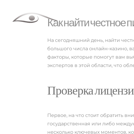
Skip
to
Как найти честное п
content
На сегодняшний день, найти чест
большого числа онлайн-казино, ва
факторы, которые помогут вам вы
экспертов в этой области, что об
Проверка лицензи
Первое, на что стоит обратить в
государственная или либо междун
несколько ключевых моментов, ко