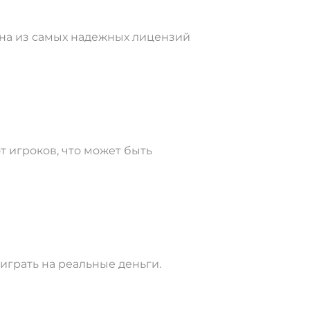
дна из самых надежных лицензий
т игроков, что может быть
 играть на реальные деньги.