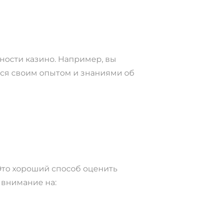
ности казино. Например, вы
тся своим опытом и знаниями об
Это хороший способ оценить
 внимание на: