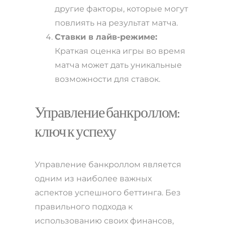
другие факторы, которые могут
повлиять на результат матча.
Ставки в лайв-режиме:
Краткая оценка игры во время
матча может дать уникальные
возможности для ставок.
Управление банкроллом:
ключ к успеху
Управление банкроллом является
одним из наиболее важных
аспектов успешного беттинга. Без
правильного подхода к
использованию своих финансов,