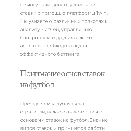
помогут вам делать успешные
ставки с помощью платформы 1win.
Вы узнаете о различных подходах к
анализу матчей, управлению
банкроллом и других важных
аспектах, необходимых для
эффективного беттинга.
Понимание основ ставок
на футбол
Прежде чем углубляться в
стратегии, важно ознакомиться с
основами ставок на футбол. Знание
видов ставок и принципов работы