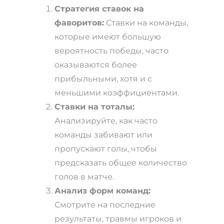
Стратегия ставок на
фаворитов:
Ставки на команды,
которые имеют большую
вероятность победы, часто
оказываются более
прибыльными, хотя и с
меньшими коэффициентами.
Ставки на тоталы:
Анализируйте, как часто
команды забивают или
пропускают голы, чтобы
предсказать общее количество
голов в матче.
Анализ форм команд:
Смотрите на последние
результаты, травмы игроков и