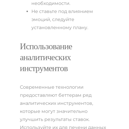
необходимости.
Не ставьте под влиянием
эмоций, следуйте
установленному плану.
Использование
аналитических
инструментов
Современные технологии
предоставляют беттерам ряд
аналитических инструментов,
которые могут значительно
улучшить результаты ставок.
Используйте их для печени данных