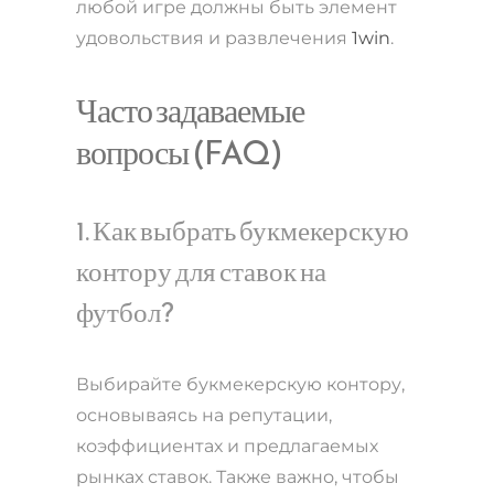
любой игре должны быть элемент
удовольствия и развлечения
1win
.
Часто задаваемые
вопросы (FAQ)
1. Как выбрать букмекерскую
контору для ставок на
футбол?
Выбирайте букмекерскую контору,
основываясь на репутации,
коэффициентах и предлагаемых
рынках ставок. Также важно, чтобы