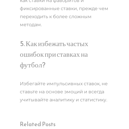
как ставки на фаворитов и
фиксированные ставки, прежде чем
переходить к более сложным
методам.
5. Как избежать частых
ошибок при ставках на
футбол?
Избегайте импульсивных ставок, не
ставьте на основе эмоций и всегда
учитывайте аналитику и статистику.
Related Posts