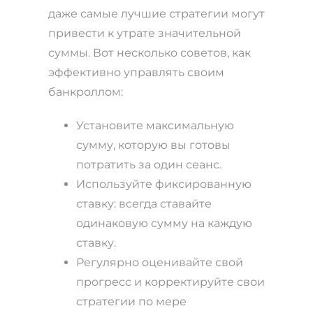
даже самые лучшие стратегии могут
привести к утрате значительной
суммы. Вот несколько советов, как
эффективно управлять своим
банкроллом:
Установите максимальную
сумму, которую вы готовы
потратить за один сеанс.
Используйте фиксированную
ставку: всегда ставайте
одинаковую сумму на каждую
ставку.
Регулярно оценивайте свой
прогресс и корректируйте свои
стратегии по мере