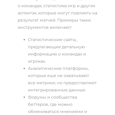
о командах, статистике игр и других
аспектах, которые могут повлиять на
результат матчей. Примеры таких
инструментов включают:
Статистические сайты,
предлагающие детальную
информацию о командах и
игроках.
Аналитические платформы,
которые еше не охватывают
все метрики, но предоставляют
интегрированные данные.
Форумы и сообщества
беттеров, где можно
обмениваться мнениями и