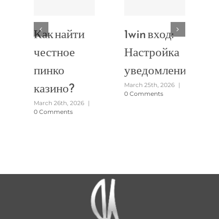
Как найти
1win вход:
честное
Настройка
пинко
уведомлений
казино?
March 25th, 2026
|
0 Comments
March 26th, 2026
|
0 Comments
M
0