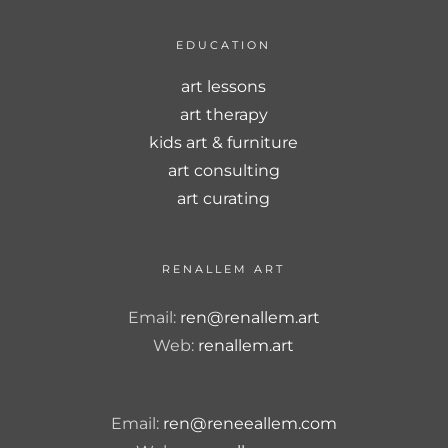
EDUCATION
art lessons
art therapy
kids art & furniture
art consulting
art curating
RENALLEM ART
Email:
ren@renallem.art
Web:
renallem.art
Email:
ren@reneeallem.com