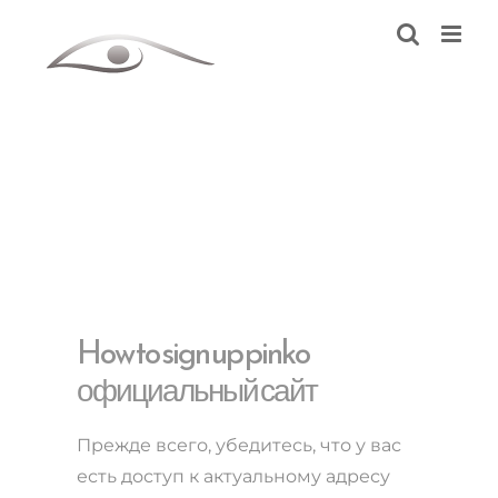
Skip
to
content
How to sign up pinko
официальный сайт
Прежде всего, убедитесь, что у вас
есть доступ к актуальному адресу