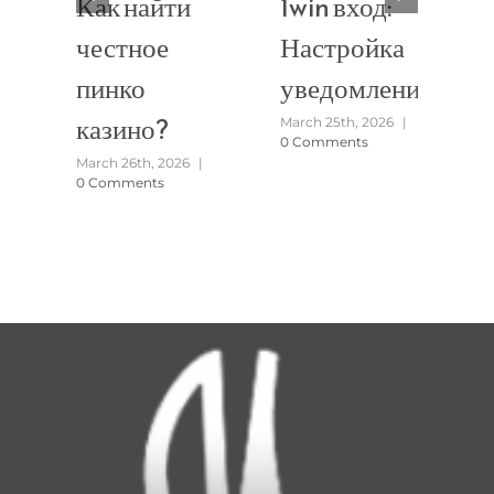
Как найти
1win вход:
честное
Настройка
пинко
уведомлений
казино?
March 25th, 2026
|
0 Comments
March 26th, 2026
|
0 Comments
M
0