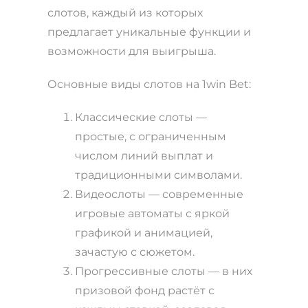
слотов, каждый из которых
предлагает уникальные функции и
возможности для выигрыша.
Основные виды слотов на 1win Bet:
Классические слоты —
простые, с ограниченным
числом линий выплат и
традиционными символами.
Видеослоты — современные
игровые автоматы с яркой
графикой и анимацией,
зачастую с сюжетом.
Прогрессивные слоты — в них
призовой фонд растёт с