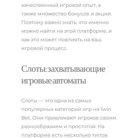
качественный игровой опыт, а
также множество бонусов и акций.
Поэтому важно знать, что именно
можно найти на этой платформе, и
как это может повлиять на ваш
игровой процесс.
Слоты: захватывающие
игровые автоматы
Слоты — это одна из самых
популярных категорий игр на 1win
Bet. Они привлекают игроков своим
разнообразием и простотой. На
платформе есть несколько типов