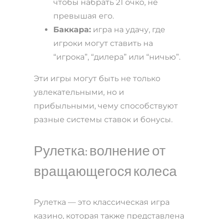
чтобы набрать 21 очко, не
превышая его.
Баккара:
игра на удачу, где
игроки могут ставить на
“игрока”, “дилера” или “ничью”.
Эти игры могут быть не только
увлекательными, но и
прибыльными, чему способствуют
разные системы ставок и бонусы.
Рулетка: волнение от
вращающегося колеса
Рулетка — это классическая игра
казино, которая также представлена