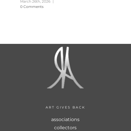
March 26th, 2026
|
0 Comments
M
0
ART GIVES BACK
associations
collectors