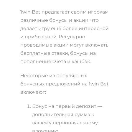
1win Bet предлагает своим игрокам
различные бонусы и акции, что
делает игру ещё более интересной
и прибыльной. Регулярно
проводимые акции могут включать
бесплатные ставки, бонусы на
пополнение счета и кэшбэк.
Некоторые из популярных
бонусных предложений на 1win Bet
включают:
Бонус на первый депозит —
дополнительная сумма к
вашему первоначальному
вложению.