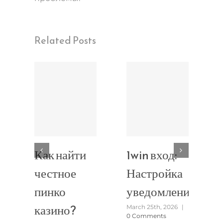
Related Posts
Как найти
1win вход:
честное
Настройка
пинко
уведомлений
казино?
March 25th, 2026
|
0 Comments