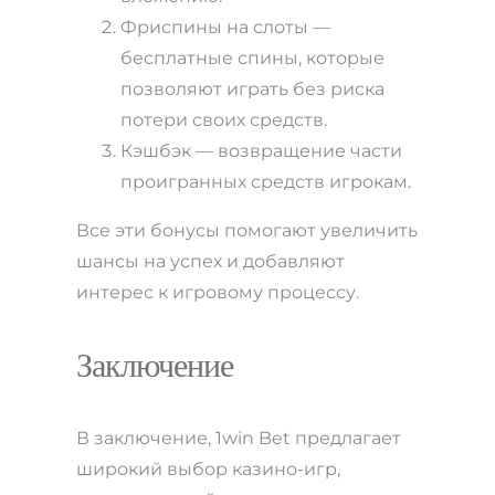
Фриспины на слоты —
бесплатные спины, которые
позволяют играть без риска
потери своих средств.
Кэшбэк — возвращение части
проигранных средств игрокам.
Все эти бонусы помогают увеличить
шансы на успех и добавляют
интерес к игровому процессу.
Заключение
В заключение, 1win Bet предлагает
широкий выбор казино-игр,