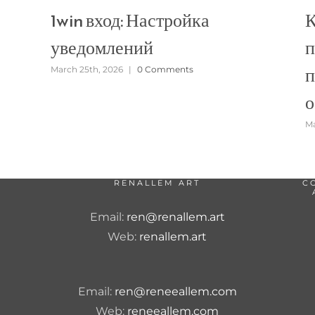
1win вход: Настройка
К
уведомлений
п
п
March 25th, 2026
|
0 Comments
о
Ma
RENALLEM ART
C
Email:
ren@renallem.art
Web:
renallem.art
Email:
ren@reneeallem.com
Web:
reneeallem.com