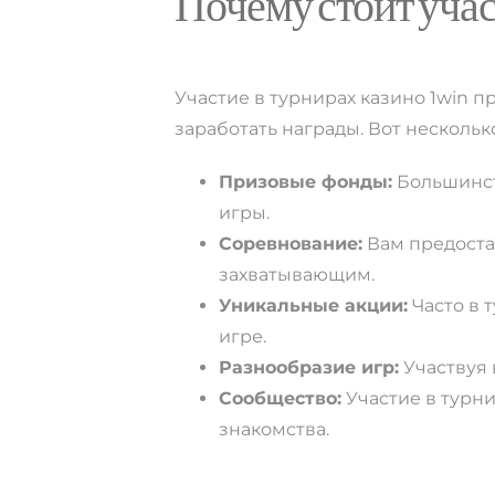
Почему стоит учас
Участие в турнирах казино 1win п
заработать награды. Вот нескольк
Призовые фонды:
Большинст
игры.
Соревнование:
Вам предостав
захватывающим.
Уникальные акции:
Часто в 
игре.
Разнообразие игр:
Участвуя 
Сообщество:
Участие в турн
знакомства.