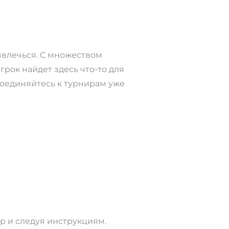
звлечься. С множеством
рок найдет здесь что-то для
соединяйтесь к турнирам уже
р и следуя инструкциям.