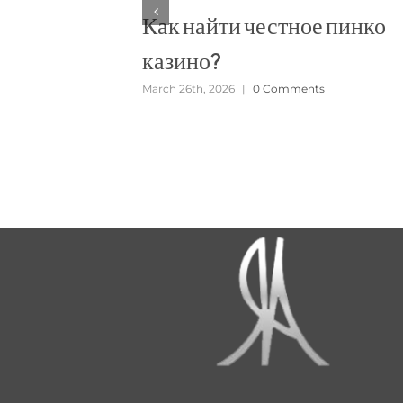
Как найти честное пинко
казино?
March 26th, 2026
|
0 Comments