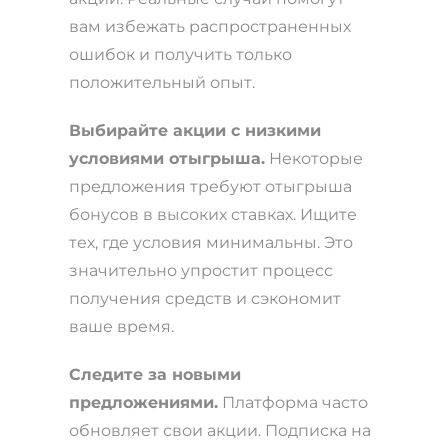
вам избежать распространенных
ошибок и получить только
положительный опыт.
Выбирайте акции с низкими
условиями отыгрыша.
Некоторые
предложения требуют отыгрыша
бонусов в высоких ставках. Ищите
тех, где условия минимальны. Это
значительно упростит процесс
получения средств и сэкономит
ваше время.
Следите за новыми
предложениями.
Платформа часто
обновляет свои акции. Подписка на