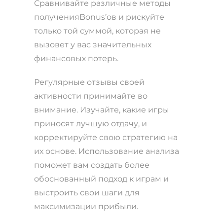
Сравнивайте различные методы
полученияBonus’ов и рискуйте
только той суммой, которая не
вызовет у вас значительных
финансовых потерь.
Регулярные отзывы своей
активности принимайте во
внимание. Изучайте, какие игры
приносят лучшую отдачу, и
корректируйте свою стратегию на
их основе. Использование анализа
поможет вам создать более
обоснованный подход к играм и
выстроить свои шаги для
максимизации прибыли.