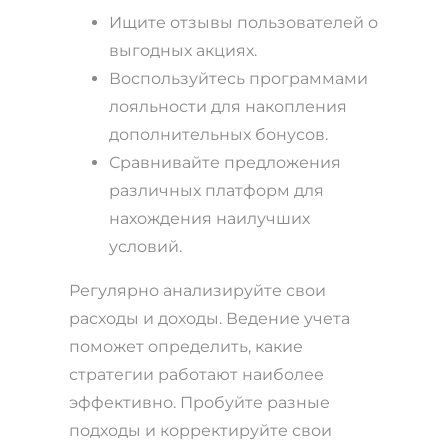
Ищите отзывы пользователей о
выгодных акциях.
Воспользуйтесь программами
лояльности для накопления
дополнительных бонусов.
Сравнивайте предложения
различных платформ для
нахождения наилучших
условий.
Регулярно анализируйте свои
расходы и доходы. Ведение учета
поможет определить, какие
стратегии работают наиболее
эффективно. Пробуйте разные
подходы и корректируйте свои