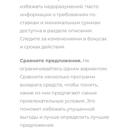
избежать недоразумений. Часто
информация о требованиях по
ставкам и минимальным суммам
доступна в разделе описания.
Следите за изменениями в бонусах
и сроках действия.
Сравните предложения.
Не
ограничивайтесь одним вариантом.
Сравните несколько программ
возврата средств, чтобы понять,
какие из них предлагают самые
привлекательные условия. Это
поможет избежать упущенной
выгоды и лучше определить лучшие
предложения.