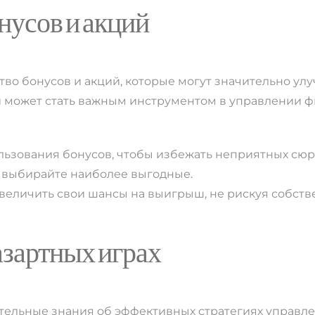
нусов и акций
во бонусов и акций, которые могут значительно ул
 может стать важным инструментом в управлении 
ользования бонусов, чтобы избежать неприятных сю
 выбирайте наиболее выгодные.
увеличить свои шансы на выигрыш, не рискуя собст
азартных играх
ительные знания об эффективных стратегиях управл