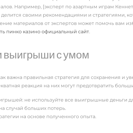
лов. Например, [эксперт по азартным играм Кеннет
in) делится своими рекомендациями и стратегиями, к
Чтение материалов от экспертов может помочь вам и
ать пинко казино официальный сайт
.
и выигрыши с умом
 как важна правильная стратегия для сохранения и у
ватная реакция на них могут предотвратить большие
грышей: не используйте все выигрышные деньги дл
на случай больших потерь.
ратегии на основе полученного опыта.