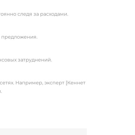
оянно следя за расходами.
е предложения.
нсовых затруднений.
етях. Например, эксперт [Кеннет
.