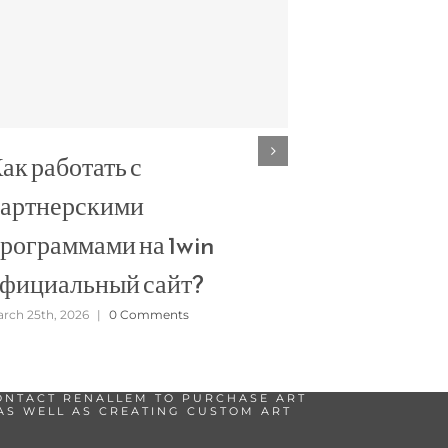
ак работать с
1win ска
артнерскими
практики
рограммами на 1win
онлайн-с
фициальный сайт?
March 25th, 202
rch 25th, 2026
|
0 Comments
ONTACT RENALLEM TO PURCHASE ART
AS WELL AS CREATING CUSTOM ART