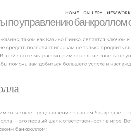
HOME
GALLERY
NEW WORK
ты по управлению банкроллом о
казино, таком как Казино Пинко, является ключом 
е средств позволяет игрокам не только продлить св
 В этой статье мы рассмотрим основные советы по 
обы помочь вам добиться большего успеха и наслажд
олла
 иметь четкое представление о вашем банкролле — э
лла — это первый шаг к ответственности в игре. Во
 своим банкроллом: