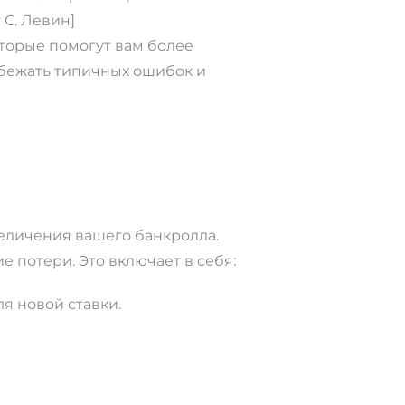
 С. Левин]
оторые помогут вам более
збежать типичных ошибок и
величения вашего банкролла.
 потери. Это включает в себя:
я новой ставки.