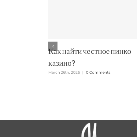
Как найти честное пинко
казино?
March 26th, 2026
|
0 Comments