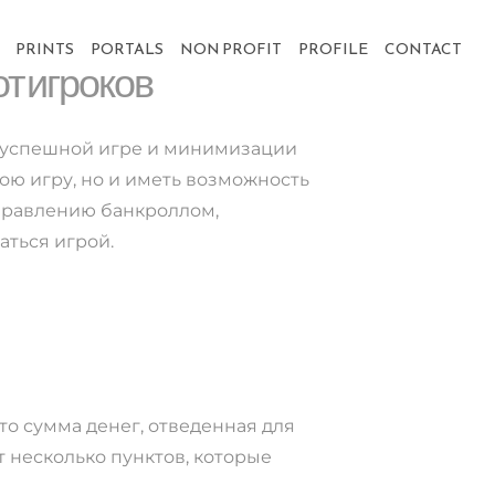
PRINTS
PORTALS
NON PROFIT
PROFILE
CONTACT
т игроков
к успешной игре и минимизации
ою игру, но и иметь возможность
управлению банкроллом,
аться игрой.
то сумма денег, отведенная для
т несколько пунктов, которые