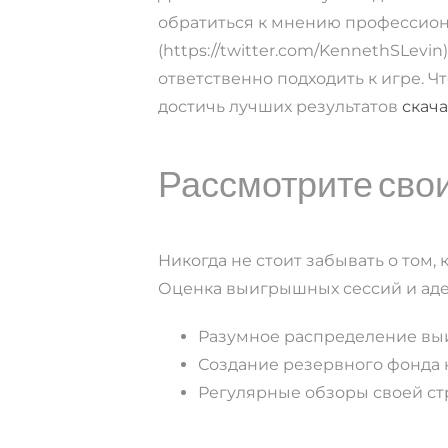
обратиться к мнению профессиона
(https://twitter.com/KennethSLev
ответственно подходить к игре. 
достичь лучших результатов
скач
Рассмотрите сво
Никогда не стоит забывать о том,
Оценка выигрышных сессий и адек
Разумное распределение выи
Создание резервного фонда 
Регулярные обзоры своей ст