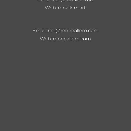
Web:
renallem.art
Email:
ren@reneeallem.com
Web:
reneeallem.com