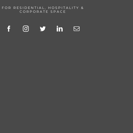
FOR RESIDENTIAL, HOSPITALITY &
CORPORATE SPACE