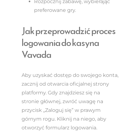
Rozpocznij zabawę, wybierając
preferowane gry.
Jak przeprowadzić proces
logowania do kasyna
Vavada
Aby uzyskać dostęp do swojego konta,
zacznij od otwarcia oficjalnej strony
platformy. Gdy znajdziesz się na
stronie głównej, zwróć uwagę na
przycisk „Zaloguj się” w prawym
górnym rogu. Kliknij na niego, aby
otworzyć formularz logowania.