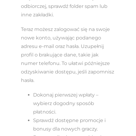
odbiorczej, sprawdź folder spam lub
inne zakładki.
Teraz możesz zalogować się na swoje
nowe konto, używając podanego
adresu e-mail oraz hasła. Uzupełnij
profil o brakujące dane, takie jak
numer telefonu. To ułatwi późniejsze
odzyskiwanie dostępu, jeśli zapomnisz
hasła.
Dokonaj pierwszej wpłaty –
wybierz dogodny sposób
płatności.
Sprawdź dostępne promocje i
bonusy dla nowych graczy.