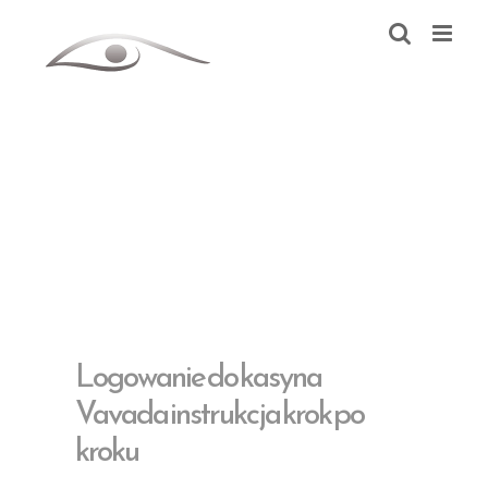
Skip
to
content
Logowanie do kasyna
Vavada instrukcja krok po
kroku