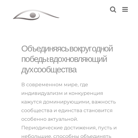
Skip
to
content
Объединяясь вокруг одной
победы: вдохновляющий
дух сообщества
В современном мире, где
индивидуализм и конкуренция
кажутся доминирующими, важность
сообщества и единства становится
особенно актуальной.
Периодические достижения, пусть и
небольшие, способны объединять