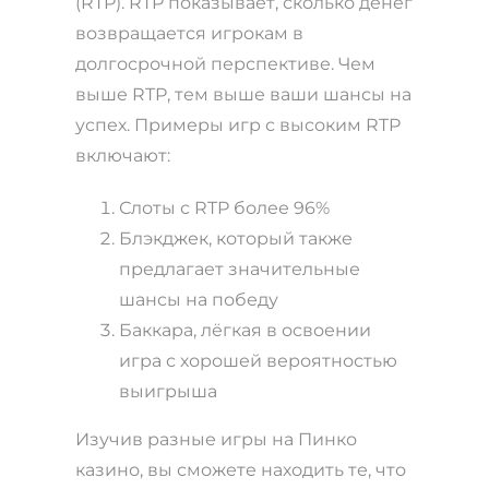
(RTP). RTP показывает, сколько денег
возвращается игрокам в
долгосрочной перспективе. Чем
выше RTP, тем выше ваши шансы на
успех. Примеры игр с высоким RTP
включают:
Слоты с RTP более 96%
Блэкджек, который также
предлагает значительные
шансы на победу
Баккара, лёгкая в освоении
игра с хорошей вероятностью
выигрыша
Изучив разные игры на Пинко
казино, вы сможете находить те, что