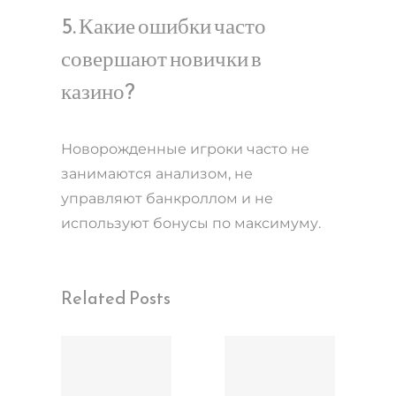
5. Какие ошибки часто
совершают новички в
казино?
Новорожденные игроки часто не
занимаются анализом, не
управляют банкроллом и не
используют бонусы по максимуму.
Related Posts