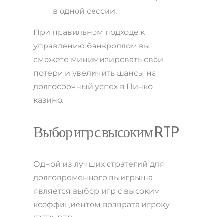
в одной сессии.
При правильном подходе к
управлению банкроллом вы
сможете минимизировать свои
потери и увеличить шансы на
долгосрочный успех в Пинко
казино.
Выбор игр с высоким RTP
Одной из лучших стратегий для
долговременного выигрыша
является выбор игр с высоким
коэффициентом возврата игроку