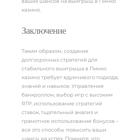
ваших шансов на выигрыш в Пинко
казино.
Заключение
Таким образом, создание
долгосрочных стратегий для
стабильного выигрыша в Пинко
казино требует вдумчивого подхода,
знаний и навыков. Управление
банкроллом, выбор игр с высоким
RTP, использование стратегий
ставок, тщательный анализ и
грамотное использование бонусов –
все это способы повысить ваши
шансы на успех. Помните, что