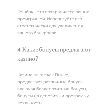
Кэшбэк – это возврат части ваших
проигрышей. Используйте его
стратегически для увеличения
вашего банкролла.
4. Какие бонусы предлагают
казино?
Казино, такие как Пинко,
предлагают различные бонусы,
включая бездепозитные бонусы,
бонусы на депозиты и программу
лояльности.