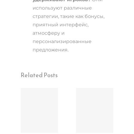
используют различные
стратегии, такие как бонусы,
приятный интерфейс,
атмосферу и
персонализированные
предложения.
Related Posts