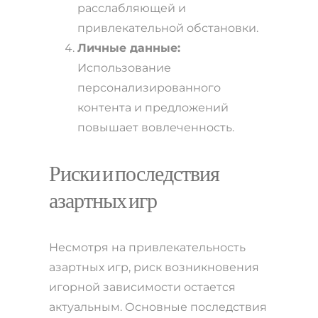
расслабляющей и
привлекательной обстановки.
Личные данные:
Использование
персонализированного
контента и предложений
повышает вовлеченность.
Риски и последствия
азартных игр
Несмотря на привлекательность
азартных игр, риск возникновения
игорной зависимости остается
актуальным. Основные последствия