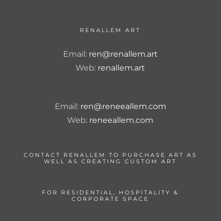
RENALLEM ART
Email:
ren@renallem.art
Web:
renallem.art
Email:
ren@reneeallem.com
Web:
reneeallem.com
CONTACT RENALLEM TO PURCHASE ART AS
WELL AS CREATING CUSTOM ART
FOR RESIDENTIAL, HOSPITALITY &
CORPORATE SPACE