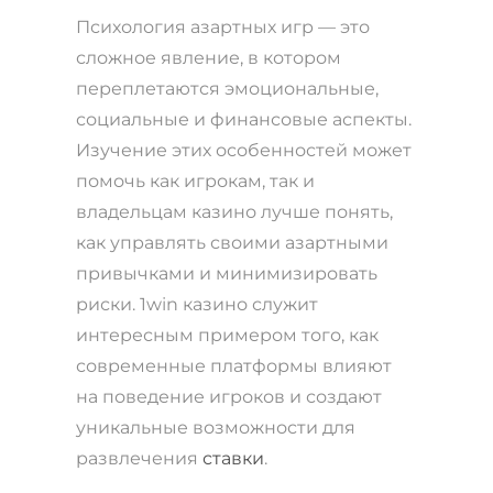
Психология азартных игр — это
сложное явление, в котором
переплетаются эмоциональные,
социальные и финансовые аспекты.
Изучение этих особенностей может
помочь как игрокам, так и
владельцам казино лучше понять,
как управлять своими азартными
привычками и минимизировать
риски. 1win казино служит
интересным примером того, как
современные платформы влияют
на поведение игроков и создают
уникальные возможности для
развлечения
ставки
.