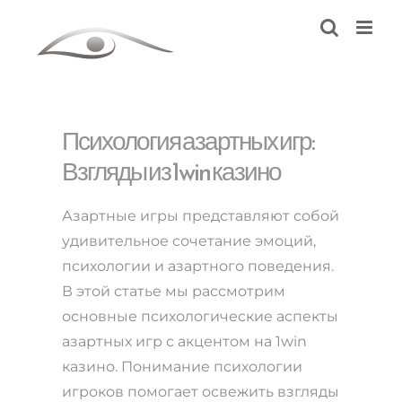
Skip
to
content
Психология азартных игр:
Взгляды из 1win казино
Азартные игры представляют собой
удивительное сочетание эмоций,
психологии и азартного поведения.
В этой статье мы рассмотрим
основные психологические аспекты
азартных игр с акцентом на 1win
казино. Понимание психологии
игроков помогает освежить взгляды