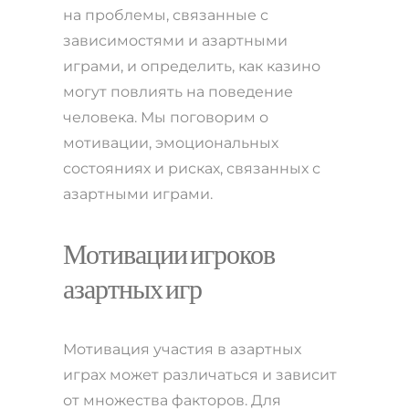
на проблемы, связанные с
зависимостями и азартными
играми, и определить, как казино
могут повлиять на поведение
человека. Мы поговорим о
мотивации, эмоциональных
состояниях и рисках, связанных с
азартными играми.
Мотивации игроков
азартных игр
Мотивация участия в азартных
играх может различаться и зависит
от множества факторов. Для