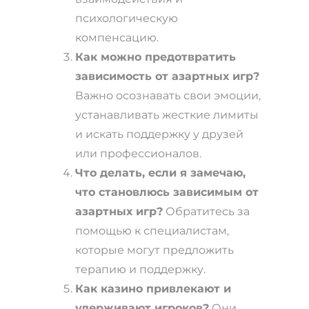
психологическую
компенсацию.
Как можно предотвратить
зависимость от азартных игр?
Важно осознавать свои эмоции,
устанавливать жесткие лимиты
и искать поддержку у друзей
или профессионалов.
Что делать, если я замечаю,
что становлюсь зависимым от
азартных игр?
Обратитесь за
помощью к специалистам,
которые могут предложить
терапию и поддержку.
Как казино привлекают и
удерживают игроков?
Они