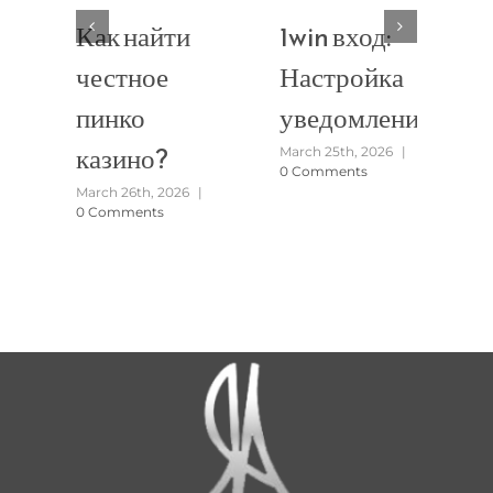
Как найти
1win вход:
честное
Настройка
пинко
уведомлений
казино?
March 25th, 2026
|
0 Comments
March 26th, 2026
|
0 Comments
M
0