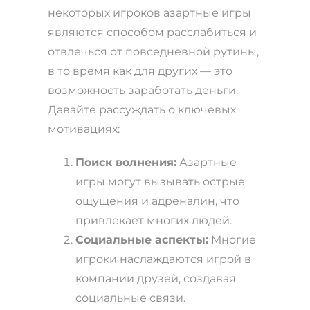
некоторых игроков азартные игры
являются способом расслабиться и
отвлечься от повседневной рутины,
в то время как для других — это
возможность заработать деньги.
Давайте рассуждать о ключевых
мотивациях:
Поиск волнения:
Азартные
игры могут вызывать острые
ощущения и адреналин, что
привлекает многих людей.
Социальные аспекты:
Многие
игроки наслаждаются игрой в
компании друзей, создавая
социальные связи.