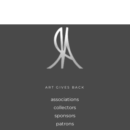
M
0
ART GIVES BACK
associations
collectors
sponsors
patrons