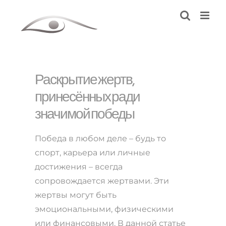
Skip
to
content
Раскрытие жертв,
принесённых ради
значимой победы
Победа в любом деле – будь то
спорт, карьера или личные
достижения – всегда
сопровождается жертвами. Эти
жертвы могут быть
эмоциональными, физическими
или финансовыми. В данной статье