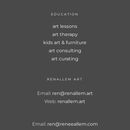
EDUCATION
art lessons
art therapy
kids art & furniture
art consulting
art curating
RENALLEM ART
Email:
ren@renallem.art
Web:
renallem.art
Email:
ren@reneeallem.com