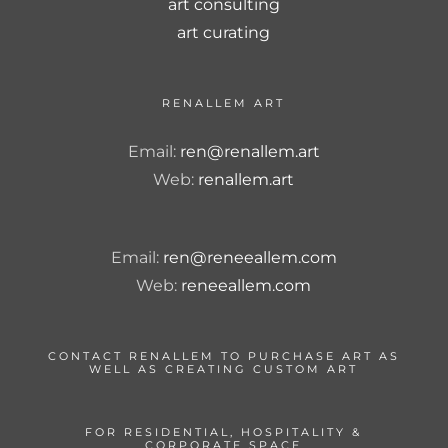
art consulting
art curating
RENALLEM ART
Email:
ren@renallem.art
Web:
renallem.art
Email:
ren@reneeallem.com
Web:
reneeallem.com
CONTACT RENALLEM TO PURCHASE ART AS
WELL AS CREATING CUSTOM ART
FOR RESIDENTIAL, HOSPITALITY &
CORPORATE SPACE