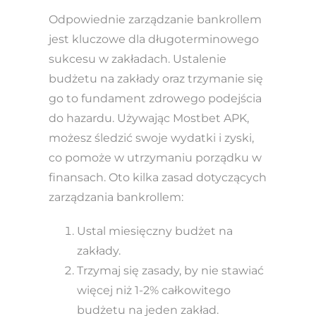
Odpowiednie zarządzanie bankrollem
jest kluczowe dla długoterminowego
sukcesu w zakładach. Ustalenie
budżetu na zakłady oraz trzymanie się
go to fundament zdrowego podejścia
do hazardu. Używając Mostbet APK,
możesz śledzić swoje wydatki i zyski,
co pomoże w utrzymaniu porządku w
finansach. Oto kilka zasad dotyczących
zarządzania bankrollem:
Ustal miesięczny budżet na
zakłady.
Trzymaj się zasady, by nie stawiać
więcej niż 1-2% całkowitego
budżetu na jeden zakład.