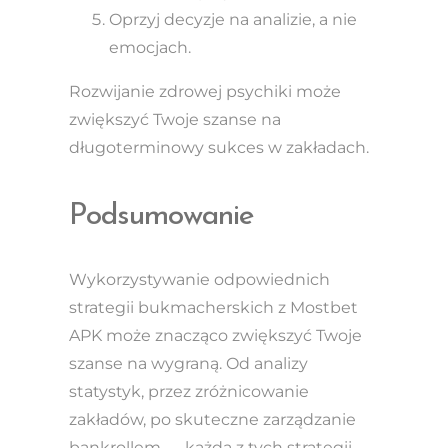
Oprzyj decyzje na analizie, a nie
emocjach.
Rozwijanie zdrowej psychiki może
zwiększyć Twoje szanse na
długoterminowy sukces w zakładach.
Podsumowanie
Wykorzystywanie odpowiednich
strategii bukmacherskich z Mostbet
APK może znacząco zwiększyć Twoje
szanse na wygraną. Od analizy
statystyk, przez zróżnicowanie
zakładów, po skuteczne zarządzanie
bankrollem — każda z tych strategii