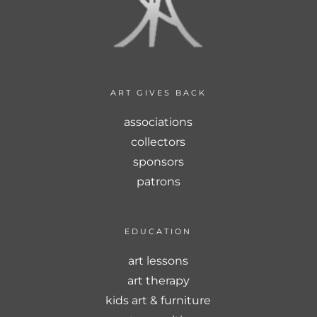
ART GIVES BACK
associations
collectors
sponsors
patrons
EDUCATION
art lessons
art therapy
kids art & furniture