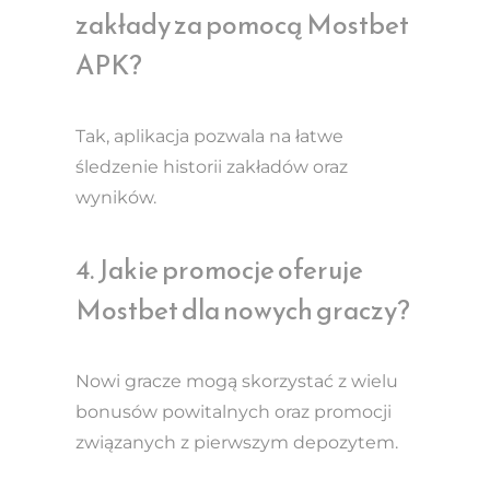
zakłady za pomocą Mostbet
APK?
Tak, aplikacja pozwala na łatwe
śledzenie historii zakładów oraz
wyników.
4. Jakie promocje oferuje
Mostbet dla nowych graczy?
Nowi gracze mogą skorzystać z wielu
bonusów powitalnych oraz promocji
związanych z pierwszym depozytem.