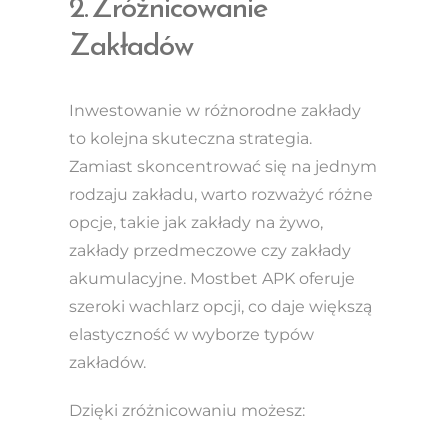
2. Zróżnicowanie
Zakładów
Inwestowanie w różnorodne zakłady
to kolejna skuteczna strategia.
Zamiast skoncentrować się na jednym
rodzaju zakładu, warto rozważyć różne
opcje, takie jak zakłady na żywo,
zakłady przedmeczowe czy zakłady
akumulacyjne. Mostbet APK oferuje
szeroki wachlarz opcji, co daje większą
elastyczność w wyborze typów
zakładów.
Dzięki zróżnicowaniu możesz: