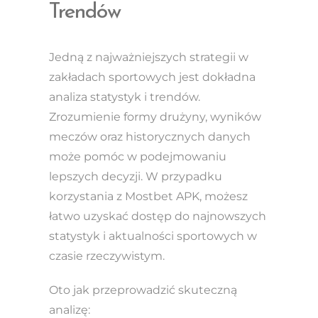
Trendów
Jedną z najważniejszych strategii w
zakładach sportowych jest dokładna
analiza statystyk i trendów.
Zrozumienie formy drużyny, wyników
meczów oraz historycznych danych
może pomóc w podejmowaniu
lepszych decyzji. W przypadku
korzystania z Mostbet APK, możesz
łatwo uzyskać dostęp do najnowszych
statystyk i aktualności sportowych w
czasie rzeczywistym.
Oto jak przeprowadzić skuteczną
analizę: