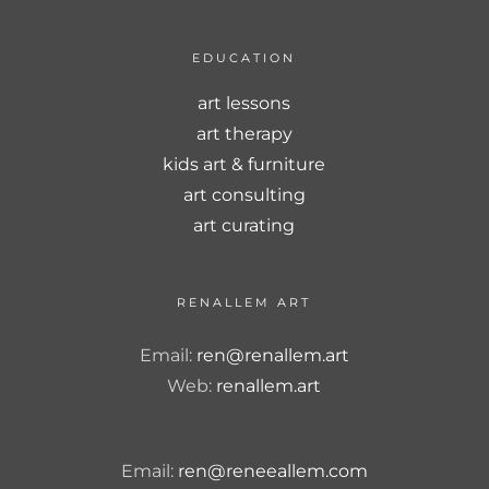
EDUCATION
art lessons
art therapy
kids art & furniture
art consulting
art curating
RENALLEM ART
Email:
ren@renallem.art
Web:
renallem.art
Email:
ren@reneeallem.com