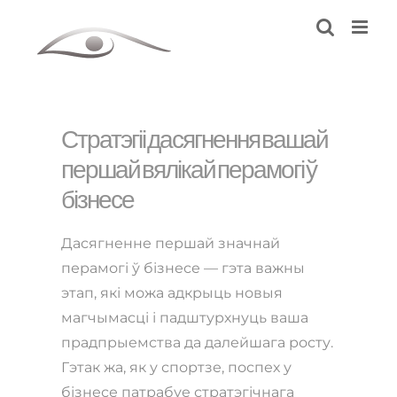
Skip
to
content
Стратэгіі дасягнення вашай
першай вялікай перамогі ў
бізнесе
Дасягненне першай значнай
перамогі ў бізнесе — гэта важны
этап, які можа адкрыць новыя
магчымасці і падштурхнуць ваша
прадпрыемства да далейшага росту.
Гэтак жа, як у спортзе, поспех у
бізнесе патрабуе стратэгічнага