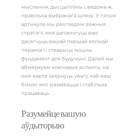
мыслення, дысцыпліны і, вядома ж,
правільна выбранага шляху. У гэтым
артыкуле мы разгледзім важныя
стратэгіі, якія дапамогуць вам
дасягнуць вашай першай вялікай
перамогі і стварыць моцны
фундамент для будучыні. Далей мы
абмяркуем ключавыя аспекты, на
якія варта звярнуць увагу, каб ваш
бізнес мог развівацца і стабільна
працаваць.
Разумейце вашую
аўдыторыю