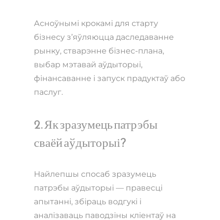
Асноўнымі крокамі для старту
бізнесу з’яўляюцца даследаванне
рынку, стварэнне бізнес-плана,
выбар мэтавай аўдыторыі,
фінансаванне і запуск прадуктаў або
паслуг.
2. Як зразумець патрэбы
сваёй аўдыторыі?
Найлепшы спосаб зразумець
патрэбы аўдыторыі — правесці
апытанні, збіраць водгукі і
аналізаваць паводзіны кліентаў на