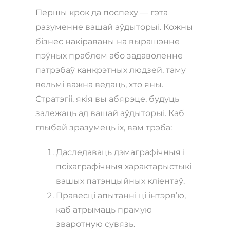
Першы крок да поспеху — гэта
разуменне вашай аўдыторыі. Кожны
бізнес накіраваны на вырашэнне
пэўных праблем або задаволенне
патрэбаў канкрэтных людзей, таму
вельмі важна ведаць, хто яны.
Стратэгіі, якія вы абярэце, будуць
залежаць ад вашай аўдыторыі. Каб
глыбей зразумець іх, вам трэба:
Даследаваць дэмаграфічныя і
псіхаграфічныя характарыстыкі
вашых патэнцыйных кліентаў.
Правесці апытанні ці інтэрв’ю,
каб атрымаць прамую
зваротную сувязь.