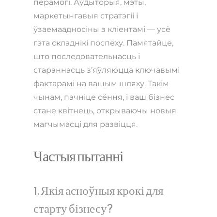
перамогі. Аўдыторыя, мэты,
маркетынгавыя стратэгіі і
ўзаемаадносіны з кліентамі — усё
гэта складнікі поспеху. Памятайце,
што последовательнасць і
стараннасць з’яўляюцца ключавымі
фактарамі на вашым шляху. Такім
чынам, пачніце сёння, і ваш бізнес
стане квітнець, открываючы новыя
магчымасці для развіцця.
Частыя пытанні
1. Якія асноўныя крокі для
старту бізнесу?