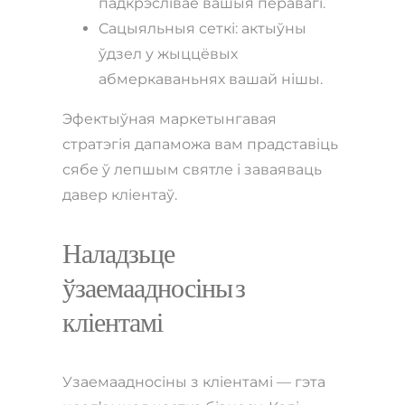
падкрэслівае вашыя перавагі.
Сацыяльныя сеткі: актыўны
ўдзел у жыццёвых
абмеркаваньнях вашай нішы.
Эфектыўная маркетынгавая
стратэгія дапаможа вам прадставіць
сябе ў лепшым святле і заваяваць
давер кліентаў.
Наладзьце
ўзаемаадносіны з
кліентамі
Узаемаадносіны з кліентамі — гэта