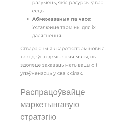
разумець, якія рэсурсы ў вас
ёсць.
Абмежаваныя па часе:
Усталюйце тэрміны для іх
дасягнення.
Ствараючы як кароткатэрміновыя,
так і доўгатэрміновыя мэты, вы
здолеце захаваць матывацыю і
ўпэўненасць у сваіх сілах.
Распрацоўвайце
маркетынгавую
стратэгію