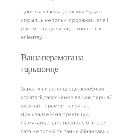
Добрыя ўзаемаадносіны будуць
спрыяць не толькі продажам, але і
рэкамендацыям ад захопленых
кліентаў.
Ваша перамога на
гарызонце
Зараз, калі вы ведаеце асноўныя
стратэгіі дасягнення вашай першай
вялікай перамогі, галоўнае –
прыкладзе іх на практыцы.
Памятайце, што поспех у бізнесе —
гэта не толькі пытанне фінансавых