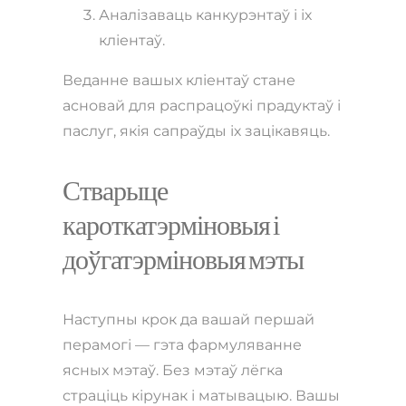
Аналізаваць канкурэнтаў і іх
кліентаў.
Веданне вашых кліентаў стане
асновай для распрацоўкі прадуктаў і
паслуг, якія сапраўды іх зацікавяць.
Стварыце
кароткатэрміновыя і
доўгатэрміновыя мэты
Наступны крок да вашай першай
перамогі — гэта фармуляванне
ясных мэтаў. Без мэтаў лёгка
страціць кірунак і матывацыю. Вашы