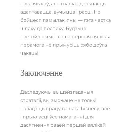
паказчыкаў, але і ваша здольнасць
адаптавацца, вучыцца і расці. Не
бойцеся памылак, яны — гэта частка
шляху да поспеху. Будзьце
настойлівымі, і ваша першая вялікая
перамога не прымусіць сябе доўга
чакаць!
Заключэнне
Даследуючы вышэйзгаданыя
стратэгіі, вы зможаце не толькі
наладзіць працу вашага бізнесу, але
і прыкласці ўсе намаганні для
дасягнення сваёй першай вялікай