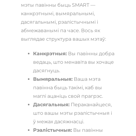
мэты павінны быць SMART —
канкрэтнымі, вымяральнымі,
дасягальнымі, рэалістычнымі і
абмежаванымі па часе. Вось як
выглядае структура вашых мэтаў:
Канкрэтныя:
Вы павінны добра
ведаць, што менавіта вы хочаце
дасягнуць.
Вымяральныя:
Ваша мэта
павінна быць такімі, каб вы
маглі ацаніць свой прагрэс.
Дасягальныя:
Пераканайцеся,
што вашы мэты рэалістычныя і
ў межах дасяжнасці.
Рэалістычныя:
Вы павінны