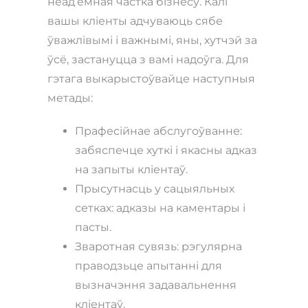
неад’емная частка бізнесу. Калі
вашы кліенты адчуваюць сябе
ўважлівымі і важнымі, яны, хутчэй за
ўсё, застануцца з вамі надоўга. Для
гэтага выкарыстоўвайце наступныя
метады:
Прафесійнае абслугоўванне:
забяспечце хуткі і якасны адказ
на запыты кліентаў.
Прысутнасць у сацыяльных
сетках: адказы на каментары і
пасты.
Зваротная сувязь: рэгулярна
праводзьце апытанні для
вызначэння задавальнення
кліентаў.