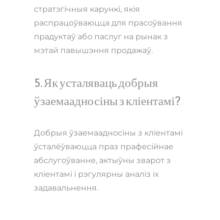
стратэгічныя карункі, якія
распрацоўваюцца для прасоўвання
прадуктаў або паслуг на рынак з
мэтай павышэння продажаў.
5. Як усталяваць добрыя
ўзаемаадносіны з кліентамі?
Добрыя ўзаемаадносіны з кліентамі
ўсталёўваюцца праз прафесійнае
абслугоўванне, актыўны зварот з
кліентамі і рэгулярны аналіз іх
задавальнення.