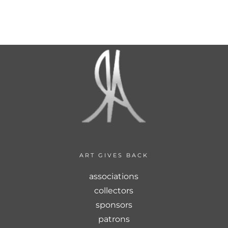
M
0
ART GIVES BACK
associations
collectors
sponsors
patrons