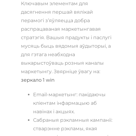
Ключавым элементам для
дасягнення першай вялікай
перамогі з’яўляецца добра
распрацаваная маркетынгавая
стратэгія. Вашыя прадукты і паслугі
мусяць быць вядомыя аўдыторыі, а
для гэтага неабходна
выкарыстоўваць розныя каналы
маркетынгу. Звярніце ўвагу на:
зеркало 1 win
Email-маркетынг: пакідаючы
кліентам інфармацыю аб
навінах і акцыях.
Сабраныя рэкламныя кампаніі:
стварэнне рэкламы, якая