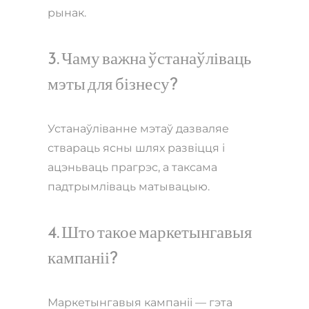
рынак.
3. Чаму важна ўстанаўліваць
мэты для бізнесу?
Устанаўліванне мэтаў дазваляе
ствараць ясны шлях развіцця і
ацэньваць прагрэс, а таксама
падтрымліваць матывацыю.
4. Што такое маркетынгавыя
кампаніі?
Маркетынгавыя кампаніі — гэта