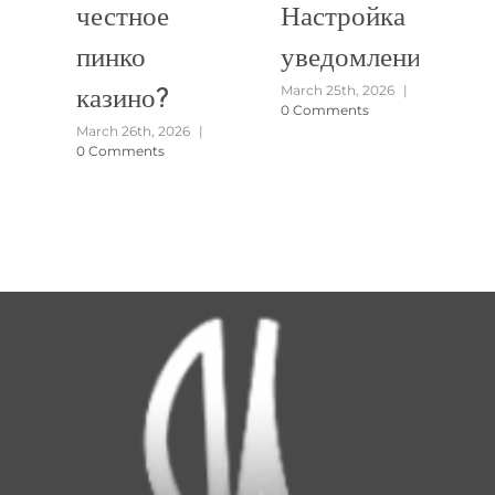
честное
Настройка
пинко
уведомлений
казино?
March 25th, 2026
|
0 Comments
March 26th, 2026
|
0 Comments
M
0