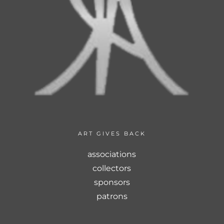
ART GIVES BACK
associations
collectors
sponsors
patrons