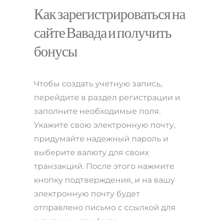
Как зарегистрироваться на
сайте Вавада и получить
бонусы
Чтобы создать учетную запись,
перейдите в раздел регистрации и
заполните необходимые поля.
Укажите свою электронную почту,
придумайте надежный пароль и
выберите валюту для своих
транзакций. После этого нажмите
кнопку подтверждения, и на вашу
электронную почту будет
отправлено письмо с ссылкой для