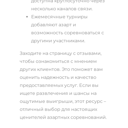
доступна круглосуточно через
несколько каналов связи.
Ежемесячные турниры
добавляют азарт и
возможность соревноваться с
другими участниками.
Заходите на страницу с отзывами,
чтобы ознакомиться с мнением
других клиентов. Это поможет вам
оценить надежность и качество
предоставляемых услуг. Если вы
ищете развлечения и шансы на
ощутимые выигрыши, этот ресурс –
отличный выбор для настоящих
ценителей азартных соревнований.