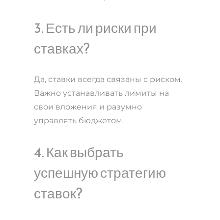
3. Есть ли риски при
ставках?
Да, ставки всегда связаны с риском.
Важно устанавливать лимиты на
свои вложения и разумно
управлять бюджетом.
4. Как выбрать
успешную стратегию
ставок?