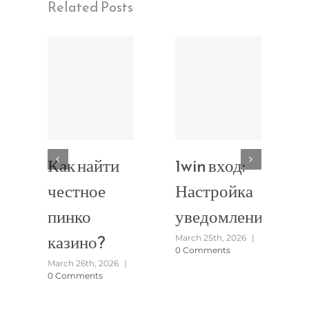
Related Posts
Как найти
1win вход:
честное
Настройка
пинко
уведомлений
казино?
March 25th, 2026
|
0 Comments
March 26th, 2026
|
0 Comments