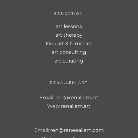
EDUCATION
art lessons
art therapy
kids art & furniture
art consulting
art curating
RENALLEM ART
Email:
ren@renallem.art
Web:
renallem.art
Email:
ren@reneeallem.com