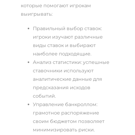
которые помогают игрокам
выигрывать:
Правильный выбор ставок:
игроки изучают различные
виды ставок и выбирают
наиболее подходящие.
Анализ статистики: успешные
ставочники используют
аналитические данные для
предсказания исходов
событий.
Управление банкроллом:
грамотное распоряжение
своим бюджетом позволяет
минимизировать риски.