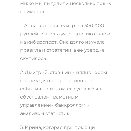
Ниже мы выделили несколько ярких
примеров:
1. Анна, которая выиграла 500 000
рублей, используя стратегию ставок
на киберспорт. Она долго изучала
правила и стратегии, а её усердие
окупилось.
2. Дмитрий, ставший миллионером
после удачного спортивного
события, при этом его успех был
обусловлен грамотным
управлением банкроллом и
анализом статистики.
3. Ирина, которая при помощи