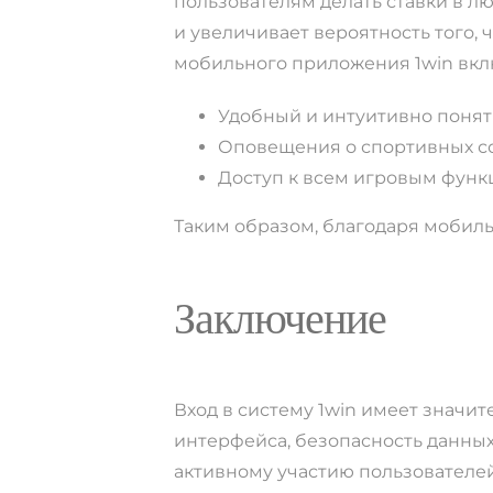
пользователям делать ставки в л
и увеличивает вероятность того, 
мобильного приложения 1win вкл
Удобный и интуитивно поня
Оповещения о спортивных со
Доступ к всем игровым функц
Таким образом, благодаря мобиль
Заключение
Вход в систему 1win имеет значит
интерфейса, безопасность данны
активному участию пользователей