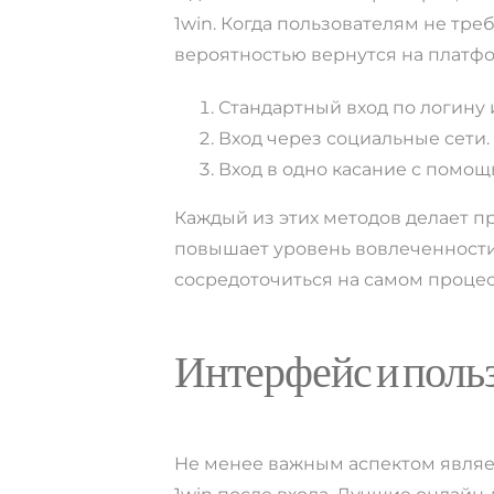
1win. Когда пользователям не тр
вероятностью вернутся на платфо
Стандартный вход по логину 
Вход через социальные сети.
Вход в одно касание с помо
Каждый из этих методов делает п
повышает уровень вовлеченности. 
сосредоточиться на самом процес
Интерфейс и поль
Не менее важным аспектом являе