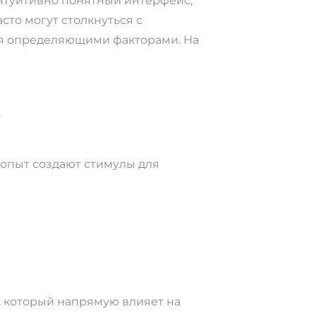
интуитивно понятный интерфейс,
сто могут столкнуться с
ся определяющими факторами. На
.
опыт создают стимулы для
, который напрямую влияет на