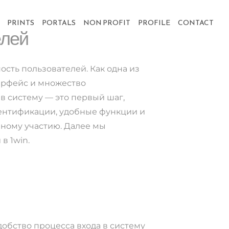
PRINTS
PORTALS
NON PROFIT
PROFILE
CONTACT
елей
ость пользователей. Как одна из
ерфейс и множество
 в систему — это первый шаг,
тентификации, удобные функции и
вному участию. Далее мы
в 1win.
обство процесса входа в систему