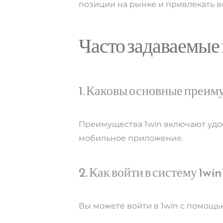
позиции на рынке и привлекать в
Часто задаваемые
1. Каковы основные преим
Преимущества 1win включают удо
мобильное приложение.
2. Как войти в систему 1win
Вы можете войти в 1win с помощь