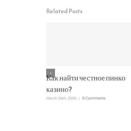
Related Posts
Как найти честное пинко
казино?
March 26th, 2026
|
0 Comments