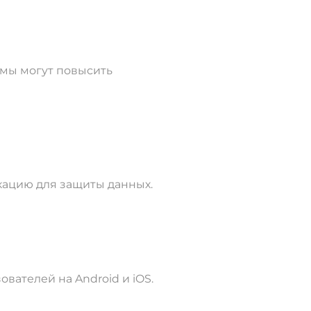
рмы могут повысить
кацию для защиты данных.
вателей на Android и iOS.